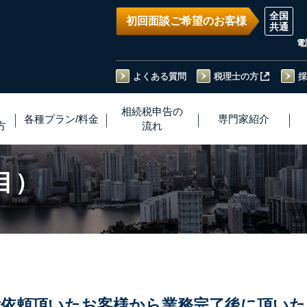
初回面談ご希望のお客様
電
よくある質問
税理士の方
採
い
相続税
申告
の
各種プラン
/
料金
専門家
紹介
方
流れ
目）
ご依頼頂いた
お客様から業務完了後に頂いた