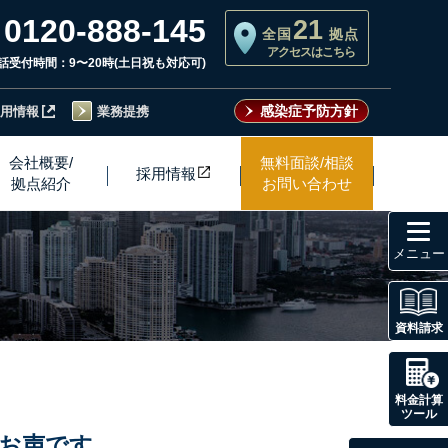
0120-888-145
21
全国
拠点
アクセスはこちら
話受付時間：9〜20時(土日祝も対応可)
感染症予防方針
用情報
業務提携
会社概要/
無料面談/相談
採用情
報
拠点紹介
お問い合わせ
toggl
navig
資料請求
料金計算
ツール
お声です