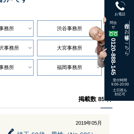
お電話
問合
既存のお客様はこちら
せ
事務所
渋谷事務所
0120-888-145
沢
事務所
大宮事務所
事務所
福岡事務所
受付時間
9:00-20:00
土日祝も
対応可
掲載数 85 件
2019年05月