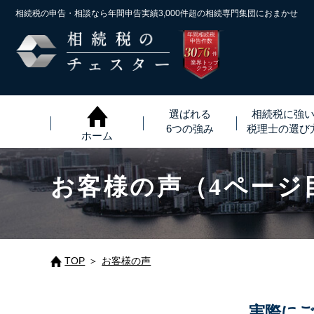
相続税の申告・相談なら年間申告実績3,000件超の
相続専門集団におまかせ
年間相続税
申告件数
3076
※
件
業界トップ
クラス
選ばれる
相続税に強
6つの強み
税理士
の
選び
ホーム
お客様の声（4ページ
TOP
お客様の声
実際に