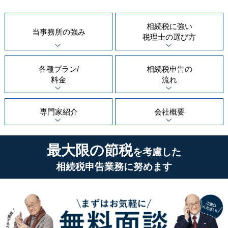
相続税に強い
当事務所の
強み
税理士の
選び方
各種プラン/
相続税申告の
料金
流れ
専門家紹介
会社概要
最大限の節税
を考慮した
相続税申告業務に努めます