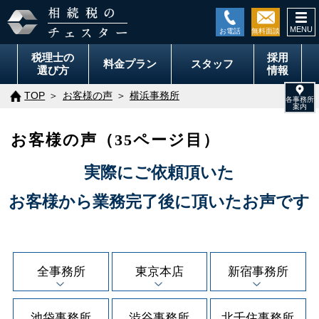
togg
navi
税理士の
採用
料金
プラン
スタッフ
選び方
情報
TOP
お客様の声
横浜事務所
お客様の声（35ページ目）
実際にご依頼頂いた
お客様から業務完了後に頂いたお声です
全事務所
東京本店
新宿事務所
池袋事務所
渋谷事務所
北千住事務所