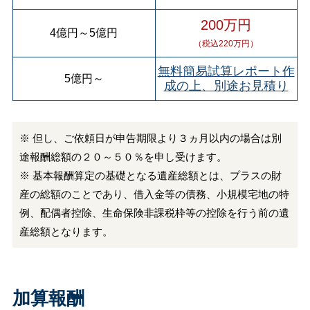
200万円
4億円
～
5億円
（税込220万円）
無料簡易試算レポート作
5億円
～
成の上、別途お見積り
※ 但し、ご依頼日が申告期限より３ヵ月以内の場合は別
途報酬総額の２０～５０％を申し受けます。
※ 基本報酬算定の基礎となる遺産総額とは、プラスの財
産の総額のことであり、借入金等の債務、小規模宅地の特
例、配偶者控除、生命保険非課税枠等の控除を行う前の遺
産総額となります。
加算報酬