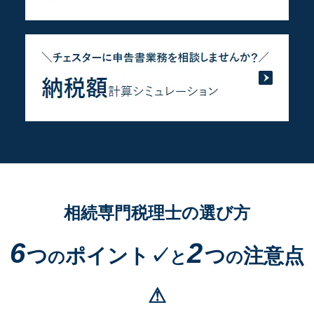
相続専門税理士の選び方
6
2
つ
ポイント✓
つ
注意点
の
と
の
⚠