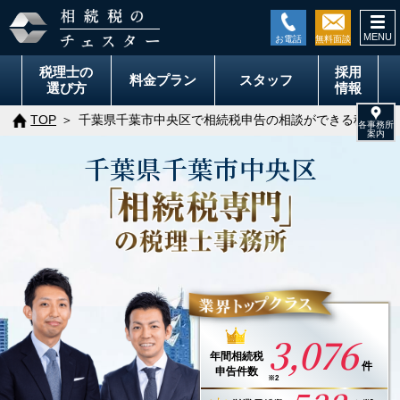
togg
navi
税理士の
採用
料金
プラン
スタッフ
選び方
情報
TOP
千葉県千葉市中央区で相続税申告の相談ができる税理士
千葉県
千葉市
中央区
3,076
年間
相続税
件
申告件数
※2