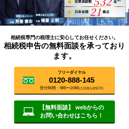
532
※3
従業員総数
名
21
日本全国
拠点
相続税専門の税理士に安心してお任せください。
相続税申告の無料面談を承っており
ます。
フリーダイヤル
0120-888-145
受付時間：9時〜20時
(土日祝も対応可)
【無料面談】 webからの
お問い合わせはこちら！