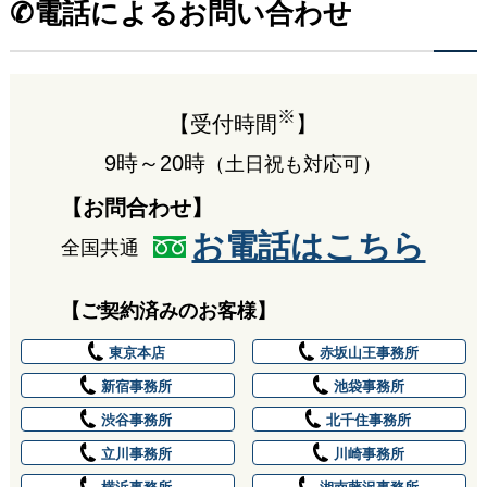
✆電話によるお問い合わせ
お問い合わせ内容についてお答えください
お問い合わせ内容についてお答えください
お問い合わせ種類
お問い合わせ種類
お問い合わせ種類
事業承継対策の
取材やセミナー講師のご依頼
※
【受付時間
】
相続対策の無料面談予約（国内資産５億円以上：
無料面談のご予約
業務提携のご提案
詳細・お問い合わせはこ
9時～20時
（土日祝も対応可）
全国対応可能）
業務内容や費用についてのお問い合わせ
広告宣伝企画等のご提案
【お問合わせ】
ちら ››
相続対策の無料面談予約（国内資産２億円以上：
お電話はこちら
その他、商品・サービスのご案内
全国共通
東京都内各拠点）
お問い合わせ先
掲載記事に関するご指摘等
その他の面談予約
【ご契約済みのお客様】
※記事の内容に関するご質問・ご相談等にはお答え致しか
個別具体的な税務相談の有料面談予約（２万円
ねますので、予めご了承ください。
東京本店
赤坂山王事務所
（税込）/h）
お送り頂いたご意見等につきましては社内にて確認し、検
新宿事務所
池袋事務所
無料面談ご希望日時
事業承継・相続対策に特
討・参考とさせていただきます。
渋谷事務所
北千住事務所
※ 当日及び翌日のご予約の場合や、選択項目に無い日時
※ メールやお電話での個別税務相談は受け付けておりませ
化した
立川事務所
川崎事務所
をご希望の方はお電話にてお問合せ下さい。
ん。
※ ご希望に沿えない場合もございますので
予めご了承く
ご相談内容（自由記述）