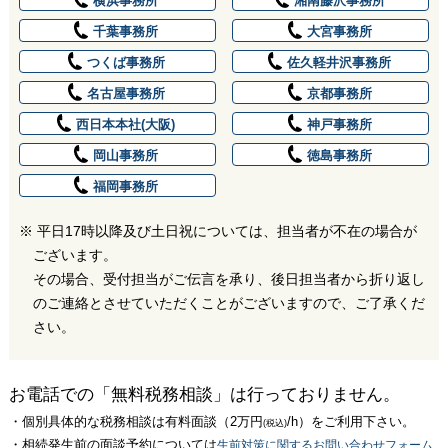
横浜事務所
湘南藤沢事務所
『M&A支援サービス』は
ださい。
千葉事務所
大宮事務所
※ 初回面談については、通常1時間～2時間程度かかりま
面談希望場所
こちら ››
す。
つくば事務所
佐久軽井沢事務所
名古屋事務所
京都事務所
第１希望
西日本本社(大阪)
神戸事務所
岡山事務所
徳島事務所
面談ご希望日時
福岡事務所
※ 当日及び翌日のご予約の場合や、選択項目に無い日時
をご希望の方はお電話にてお問合せ下さい。
※ 平日17時以降及び土日祝については、担当者が不在の場合が
※ ご希望に沿えない場合もございますので
予めご了承く
ございます。
第２希望
ださい。
その場合、受付担当がご伝言を承り、後日担当者から折り返し
※ 初回面談については、通常60～90分程度かかりま
のご連絡とさせていただくことがございますので、ご了承くだ
お客様についてお答えください
す。
さい。
第１希望
会社名
お電話での「無料税務相談」は行っておりません。
第３希望
・個別具体的な税務相談は有料面談（2万円
/h）をご利用下さい。
(税込)
・相続発生前の面談予約については
生前対策に関するお問い合わせフォーム