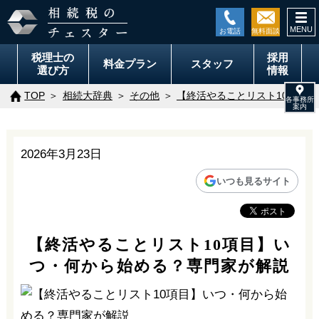
togg
navi
税理士の
採用
料金
プラン
スタッフ
選び方
情報
TOP
相続大辞典
その他
【終活やることリスト10項目
2026年3月23日
いつも見るサイト
【終活やることリスト10項目】い
つ・何から始める？専門家が解説