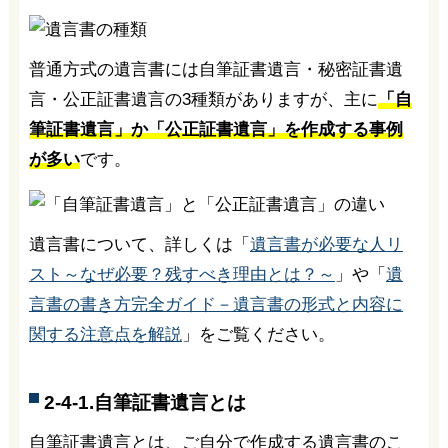
普通方式の遺言書には自筆証書遺言・秘密証書遺
言・公正証書遺言の3種類がありますが、主に
「自
筆証書遺言」か「公正証書遺言」を作成する事例
が多い
です。
遺言書について、詳しくは「
遺言書が必要な人リ
スト～なぜ必要？残すべき理由とは？～
」や「
遺
言書の書き方完全ガイド－遺言書の形式と内容に
関する注意点を解説
」をご覧ください。
2-4-1.自筆証書遺言とは
自筆証書遺言とは、ご自分で作成する遺言書のこ