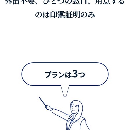
外出不要、ひとつの窓口、用意する
のは印鑑証明のみ
3
プランは
つ