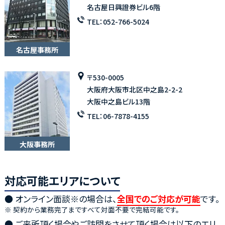
名古屋日興證券ビル6階
TEL：
052-766-5024
名古屋事務所
〒530-0005
大阪府大阪市北区中之島2-2-2
大阪中之島ビル13階
TEL：
06-7878-4155
大阪事務所
対応可能エリアについて
● オンライン面談※の場合は、
全国でのご対応が可能
です。
※ 契約から業務完了まですべて対面不要で完結可能です。
● ご来所頂く場合やご訪問をさせて頂く場合は以下のエリ