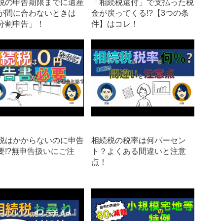
税の申告期限までに遺産
「相続税還付」で支払った税
が間に合わないときは
金が戻ってくる!?【3つの条
分割申告」！
件】はコレ！
税はかからないのに申告
相続税の税率は何パーセン
要!?無申告扱いにご注
ト？よくある間違いと注意
点！