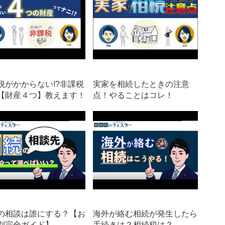
税がかからない!?非課税
実家を相続したときの注意
【財産４つ】教えます！
点！やることはコレ！
の相談は誰にする？【お
海外が絡む相続が発生したら
別完全ガイド】
手続きは？相続税は？