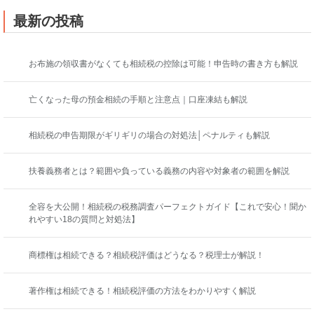
最新の投稿
お布施の領収書がなくても相続税の控除は可能！申告時の書き方も解説
亡くなった母の預金相続の手順と注意点｜口座凍結も解説
相続税の申告期限がギリギリの場合の対処法│ペナルティも解説
扶養義務者とは？範囲や負っている義務の内容や対象者の範囲を解説
全容を大公開！相続税の税務調査パーフェクトガイド【これで安心！聞か
れやすい18の質問と対処法】
商標権は相続できる？相続税評価はどうなる？税理士が解説！
著作権は相続できる！相続税評価の方法をわかりやすく解説