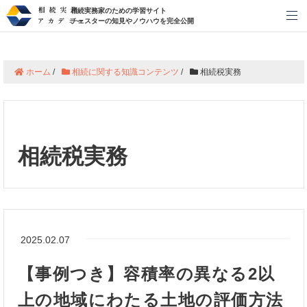
相続実務家のための学習サイト
メ
チェスターの知見やノウハウを完全公開
ホーム
/
相続に関する知識コンテンツ
/
相続税実務
相続税実務
2025.02.07
【事例つき】容積率の異なる2以
上の地域にわたる土地の評価方法