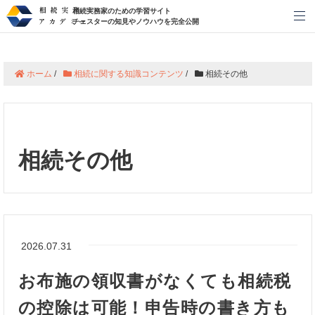
相続実務家のための学習サイト
メ
チェスターの知見やノウハウを完全公開
ホーム
/
相続に関する知識コンテンツ
/
相続その他
相続その他
2026.07.31
お布施の領収書がなくても相続税
の控除は可能！申告時の書き方も