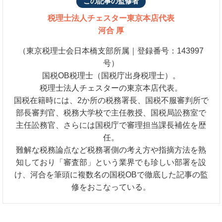
この記事の監修者
税理士法人チェスター
東京本店代表
河合 厚
（東京税理士会日本橋支部所属｜登録番号：143997
号）
国税OB税理士（国税庁出身税理士）。
税理士法人チェスターの東京本店代表。
国税在籍時には、2か所の税務署長、国税不服審判所で
部長審判官、税務大学校で主任教授、国税局訟務室で
主任訟務官、さらには国税庁で審理担当課長補佐を歴
任。
難解な税務論点など税務署側の考え方や指摘方法を熟
知しており「審査部」という業界でも珍しい部署を設
け、河合を筆頭に複数名の国税OBで徹底した記事の監
修をおこなっている。