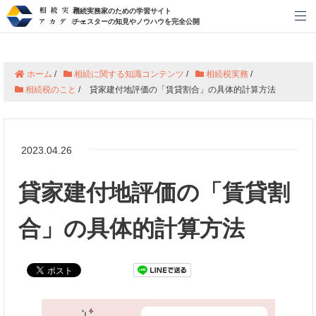
相続実務家のための学習サイト
メ
チェスターの知見やノウハウを完全公開
ホーム
/
相続に関する知識コンテンツ
/
相続税実務
/
相続税のこと
/
貸家建付地評価の「賃貸割合」の具体的計算方法
2023.04.26
貸家建付地評価の「賃貸割
合」の具体的計算方法