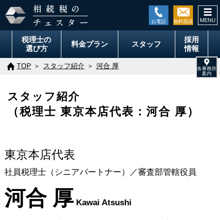
togg
navi
税理士の
採用
料金
プラン
スタッフ
選び方
情報
TOP
スタッフ紹介
河合 厚
スタッフ紹介
（税理士 東京本店代表：河合 厚）
東京本店代表
社員税理士（シニアパートナー）／審査部管轄役員
河合 厚
Kawai Atsushi