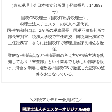
（東京税理士会日本橋支部所属｜登録番号：143997
号）
国税OB税理士（国税庁出身税理士）。
税理士法人チェスターの東京本店代表。
国税在籍時には、2か所の税務署長、国税不服審判所で
部長審判官、税務大学校で主任教授、国税局訟務室で
主任訟務官、さらには国税庁で審理担当課長補佐を歴
任。
難解な税務論点など税務署側の考え方や指摘方法を熟
知しており「審査部」という業界でも珍しい部署を設
け、河合を筆頭に複数名の国税OBで徹底した記事の監
修をおこなっている。
＼相続アカデミー会員限定／