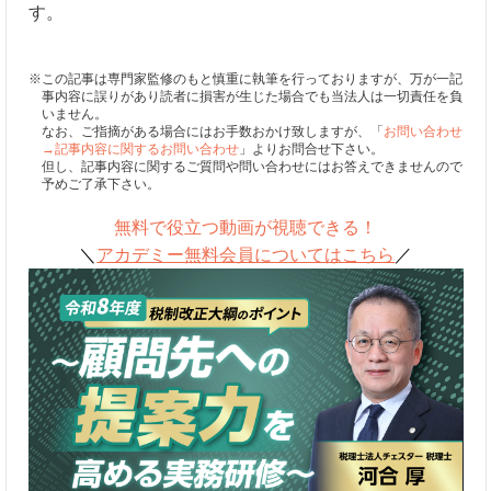
す。
※この記事は専門家監修のもと慎重に執筆を行っておりますが、万が一記
事内容に誤りがあり読者に損害が生じた場合でも当法人は一切責任を負
いません。
なお、ご指摘がある場合にはお手数おかけ致しますが、「
お問い合わせ
→記事内容に関するお問い合わせ
」よりお問合せ下さい。
但し、記事内容に関するご質問や問い合わせにはお答えできませんので
予めご了承下さい。
無料で役立つ動画が視聴できる！
＼
アカデミー無料会員についてはこちら
／