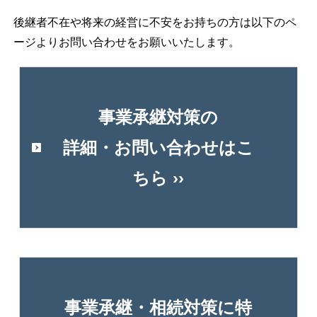
お問い合わせ（無料面談/相談）
お問い合わせ（面談/相談）
後継者不在や将来の経営に不安をお持ちの方は以下のペ
ージよりお問い合わせをお願いいたします。
お問い合わせ内容についてお答えください
初回面談をご希望の方へご案内
▶初回面談の流れと当日の持ち物
▶資料ダウンロード
お問い合わせ種類
（必要資料準備ガイド,会社案内等）
▶各事務所アクセス・対応可能エリア
事業承継対策の
▶TV面談・電話面談をご希望のお客様
相続対策の無料面談予約（国内資産５億円以上：
詳細・お問い合わせはこ
お問い合わせ内容についてお答えください
全国対応可能）
ちら ››
相続対策の無料面談予約（国内資産２億円以上：
お問い合わせ種類
東京都内各拠点）
その他の面談予約
無料面談・個別相談会
個別具体的な税務相談の有料面談予約（２万円
ＴＶ会議・電話面談による面談を希望
（税込）/h）
国際相続に関するお問い合わせ
事業承継・相続対策に特