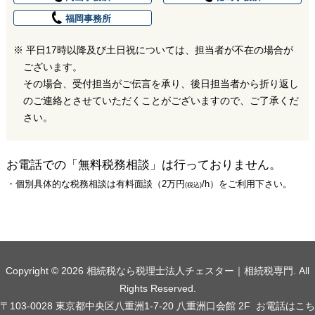
致します。
福岡事務所
ご要望等について
※ 平日17時以降及び土日祝については、担当者が不在の場合が
ございます。
第２希望
その場合、受付担当がご伝言を承り、後日担当者から折り返し
推定財産総額
※おおよその目安で結構です。ご不明な場合は選択不要で
のご連絡とさせていただくことがございますので、ご了承くだ
※可能な限り別日または午前・午後での日時の記載をお願い
お客様についてお答えください
す。
さい。
致します。
※この段階では仮予約となります。ご希望に沿えない場合も
会社名
ございますので予めご了承ください。
お電話での「無料税務相談」は行っておりません。
第３希望
該当するお困りごとがございましたらチェックを付け
・個別具体的な税務相談は有料面談（2万円
/h）をご利用下さい。
(税込)
て下さい。(複数回答可)
相続内容について
相続税が心配なので負担を軽減できないか相談し
たい
相続開始日（亡くなられた日）
ご担当者名
争族対策として遺産の残し方を相談したい
年
月
日
Copyright © 2026 相続税なら税理士法人チェスター｜相続税専門. All
※可能な限り別日または午前・午後での日時の記載をお願い
(全角・半角可)
Rights Reserved.
相続税納税額の概算を知りたい
※月日不明の方はそれぞれ”不明”をご選択ください。
致します。
〒103-0028 東京都中央区八重洲1-7-20 八重洲口会館 2F
お電話はこち