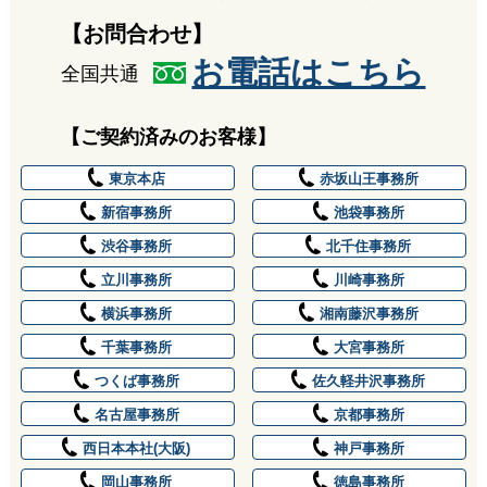
無料面談ご希望日時
業務内容や費用についてのお問い合わせ
広告宣伝企画等のご提案
【お問合わせ】
※ 当日及び翌日のご予約の場合や、選択項目に無い日時
をご希望の方はお電話にてお問合せ下さい。
お電話はこちら
その他、商品・サービスのご案内
全国共通
※ 初回面談については、通常1時間～2時間程度かかりま
お問い合わせ先
す。
掲載記事に関するご指摘等
【ご契約済みのお客様】
第２希望
※記事の内容に関するご質問・ご相談等にはお答え致しか
第１希望
ねますので、予めご了承ください。
東京本店
赤坂山王事務所
お送り頂いたご意見等につきましては社内にて確認し、検
新宿事務所
池袋事務所
無料面談ご希望日時
討・参考とさせていただきます。
渋谷事務所
北千住事務所
※ 当日及び翌日のご予約の場合や、選択項目に無い日時
立川事務所
川崎事務所
をご希望の方はお電話にてお問合せ下さい。
第３希望
※ ご希望に沿えない場合もございますので
予めご了承く
ご相談内容（自由記述）
横浜事務所
湘南藤沢事務所
第２希望
ださい。
千葉事務所
大宮事務所
※ 初回面談については、通常1時間～2時間程度かかりま
す。
つくば事務所
佐久軽井沢事務所
名古屋事務所
京都事務所
第１希望
西日本本社(大阪)
神戸事務所
※可能な限り別日または午前・午後での日時の記載をお願い
岡山事務所
徳島事務所
第３希望