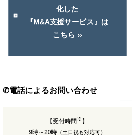
業務内容（セカンドオピニオン等）や費用につい
※ メールやお電話での個別税務相談は受け付けておりませ
化した
ん。
てのお問い合わせ
『M&A支援サービス』は
見積依頼（自由記述欄に概要をご記載下さい）
面談希望場所
こちら ››
□
相続発生前のご相談はこちらのフォームから ››
□
資料請求はこちらから ››
お問い合わせ（面談/相談）
面談ご希望日時
お問い合わせ先
※ 当日及び翌日のご予約の場合や、選択項目に無い日時
お問い合わせ内容についてお答えください
をご希望の方はお電話にてお問合せ下さい。
✆電話によるお問い合わせ
お問い合わせ内容についてお答えください
※ ご希望に沿えない場合もございますので
予めご了承く
ださい。
お問い合わせ種類
※テレビ会議・電話面談をご希望のお客様で、
※ 初回面談については、通常60～90分程度かかりま
お近くに弊社拠点がない場合は「問い合わせ先未定」を選
お問い合わせ種類
す。
択して下さい。
取材やセミナー講師のご依頼
※
【受付時間
】
無料面談のご予約
第１希望
業務提携のご提案
9時～20時
（土日祝も対応可）