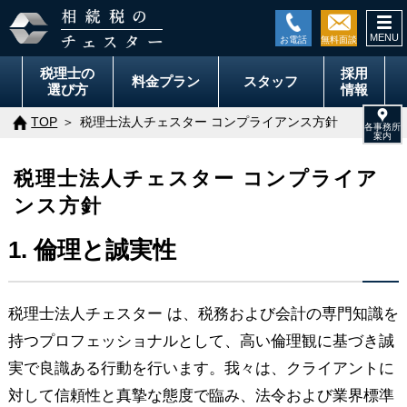
togg
navi
税理士の
採用
料金
プラン
スタッフ
選び方
情報
TOP
税理士法人チェスター コンプライアンス方針
税理士法人チェスター コンプライア
ンス方針
1. 倫理と誠実性
税理士法人チェスター は、税務および会計の専門知識を
持つプロフェッショナルとして、高い倫理観に基づき誠
実で良識ある行動を行います。我々は、クライアントに
対して信頼性と真摯な態度で臨み、法令および業界標準