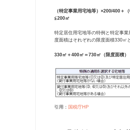
（特定事業用宅地等）×200/400＋
≦200㎡
特定居住用宅地等の特例と特定事業
度面積はそれぞれの限度面積330㎡
330㎡＋400㎡＝730㎡（限度面積）
引用：
国税庁HP