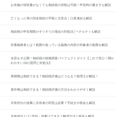
お布施の領収書がなくても相続税の控除は可能！申告時の書き方も解説
亡くなった母の預金相続の手順と注意点｜口座凍結も解説
相続税の申告期限がギリギリの場合の対処法│ペナルティも解説
扶養義務者とは？範囲や負っている義務の内容や対象者の範囲を解説
全容を大公開！相続税の税務調査パーフェクトガイド【これで安心！聞か
れやすい18の質問と対処法】
商標権は相続できる？相続税評価はどうなる？税理士が解説！
著作権は相続できる！相続税評価の方法をわかりやすく解説
共有持分の放棄に共有者の同意は必要？手続きや税金も解説
共有持分とは│売却・放棄はできる？解消方法と税金も解説