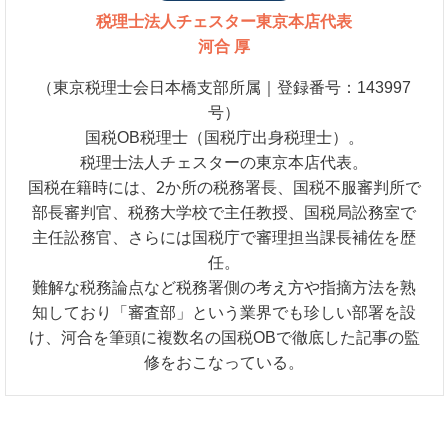
税理士法人チェスター
東京本店代表
河合 厚
（東京税理士会日本橋支部所属｜登録番号：143997
号）
国税OB税理士（国税庁出身税理士）。
税理士法人チェスターの東京本店代表。
国税在籍時には、2か所の税務署長、国税不服審判所で
部長審判官、税務大学校で主任教授、国税局訟務室で
主任訟務官、さらには国税庁で審理担当課長補佐を歴
任。
難解な税務論点など税務署側の考え方や指摘方法を熟
知しており「審査部」という業界でも珍しい部署を設
け、河合を筆頭に複数名の国税OBで徹底した記事の監
修をおこなっている。