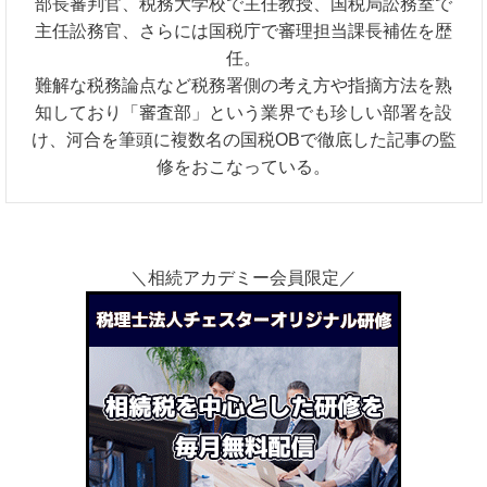
部長審判官、税務大学校で主任教授、国税局訟務室で
主任訟務官、さらには国税庁で審理担当課長補佐を歴
任。
難解な税務論点など税務署側の考え方や指摘方法を熟
知しており「審査部」という業界でも珍しい部署を設
け、河合を筆頭に複数名の国税OBで徹底した記事の監
修をおこなっている。
＼相続アカデミー会員限定／