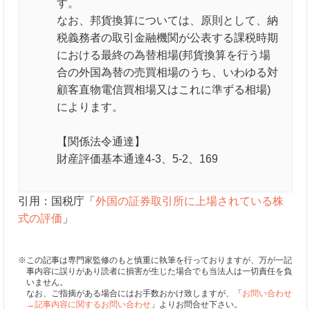
す。
なお、邦貨換算については、原則として、納
税義務者の取引金融機関が公表する課税時期
における最終の為替相場(邦貨換算を行う場
合の外国為替の売買相場のうち、いわゆる対
顧客直物電信買相場又はこれに準ずる相場)
によります。
【関係法令通達】
財産評価基本通達4-3、5-2、169
引用：国税庁「
外国の証券取引所に上場されている株
式の評価
」
※この記事は専門家監修のもと慎重に執筆を行っておりますが、万が一記
事内容に誤りがあり読者に損害が生じた場合でも当法人は一切責任を負
いません。
なお、ご指摘がある場合にはお手数おかけ致しますが、「
お問い合わせ
→記事内容に関するお問い合わせ
」よりお問合せ下さい。