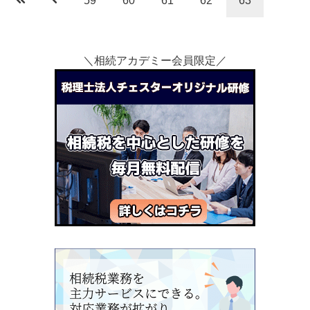
59
60
61
62
63
＼相続アカデミー会員限定／