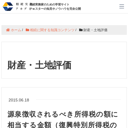
相続実務家のための学習サイト
メ
チェスターの知見やノウハウを完全公開
ホーム
/
相続に関する知識コンテンツ
/
財産・土地評価
財産・土地評価
2015.06.18
源泉徴収されるべき所得税の額に
相当する金額（復興特別所得税の