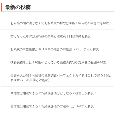
最新の投稿
お布施の領収書がなくても相続税の控除は可能！申告時の書き方も解説
亡くなった母の預金相続の手順と注意点｜口座凍結も解説
相続税の申告期限がギリギリの場合の対処法│ペナルティも解説
扶養義務者とは？範囲や負っている義務の内容や対象者の範囲を解説
全容を大公開！相続税の税務調査パーフェクトガイド【これで安心！聞か
れやすい18の質問と対処法】
商標権は相続できる？相続税評価はどうなる？税理士が解説！
著作権は相続できる！相続税評価の方法をわかりやすく解説