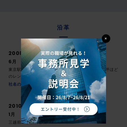
沿革
×
2008年
6月
東京駅八重洲口で開業 スタートは東京駅近くの3坪ほど
のレンタルオフィス
社名の由来
2010年
1月
三越前へ事務所移転