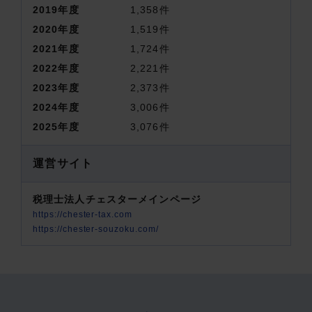
2019
年度
1,358
件
2020
年度
1,519
件
2021
年度
1,724
件
2022
年度
2,221
件
2023
年度
2,373
件
2024
年度
3,006
件
2025
年度
3,076
件
運営サイト
税理士法人チェスターメインページ
https://chester-tax.com
https://chester-souzoku.com/