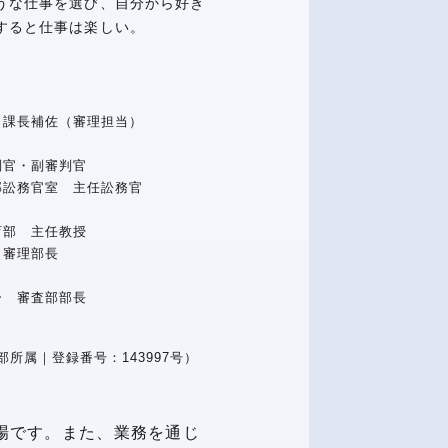
うな仕事を選び、自分から好き
すると仕事は楽しい。
 課長補佐（審理担当）
判官・副審判官
部訟務官室 主任訟務官
育部 主任教授
 審理部長
ー 審査部部長
所属｜登録番号：143997号）
場です。また、業務を通じ