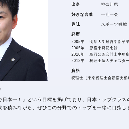
出身
神奈川県
好きな言葉
一期一会
趣味
スポーツ観戦
経歴
2005
年
明治大学経営学部卒
2005
年
原宿東郷記念館
2010
年
鳥羽公認会計士事務
2013
年
税理士法人チェスタ
資格
税理士（東京税理士会新宿支部所
ジ
で日本一！」という目標を掲げており、日本トップクラス
験を積みながら、ぜひこの分野でのトップを一緒に目指し