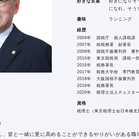
好きな言葉
好きになりそ
になれ。そう
趣味
ランニング
経歴
2004
年
国税庁 個人課税課
2007
年
柏税務署 副署長
2009
年
国税不服審判所 審
2015
年
東京国税局 課税一
2016
年
税務署長
2017
年
税務大学校 専門教
2018
年
大阪国税不服審判所
2019
年
税務署長
2020
年
税理士法人チェスタ
資格
税理士（東京税理士会日本橋支部
ジ
し、皆と一緒に更に高めることができるやりがいがある職