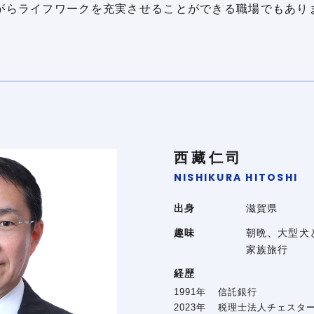
がらライフワークを充実させることができる職場でもあり
西藏仁司
NISHIKURA HITOSHI
出身
滋賀県
趣味
朝晩、大型犬
家族旅行
経歴
1991
年
信託銀行
2023
年
税理士法人チェスタ