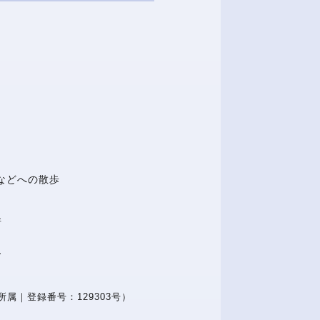
などへの散歩
所
ー
属｜登録番号：129303号）