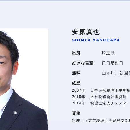
安原真也
SHINYA YASUHARA
出身
埼玉県
好きな言葉
日日是好日
趣味
山や川、公園
経歴
2007
年
田中正弘税理士事務
2010
年
木村税務会計事務所
2014
年
税理士法人チェスタ
資格
税理士（東京税理士会豊島支部所