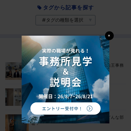
タグから記事を探す
×
最近の記事
都心の「プレミアム」な新拠点、赤坂山王事務
所を紹介します！
祝🎊立川事務所、初めての移転！
チェスターの「品質の要」審査部ってどんな部
署？