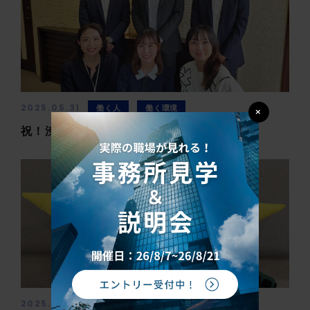
2025.05.31
働く人
働く環境
×
祝！渋谷事務所移転！✨
2025.03.07
働く人
働く環境
社内制度