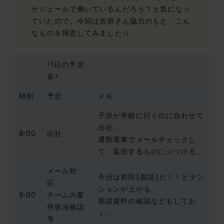
ケジュールで働いているんだろう？と気になっ
ていたので、今回は吉原さん協力のもと、こん
なものを用意してみました☆
<1日の予定
表>
時刻
予定
メモ
子供が学校に行くのに合わせて
出社。
8:00
出社
通勤電車でメールチェックし
て、返信するものに☆つける。
メール対
今日は初回(面談)だ！！とテン
応、
ションが上がる。
9:00
チームの案
面談資料の確認などもしてお
件状況確認
く。
等