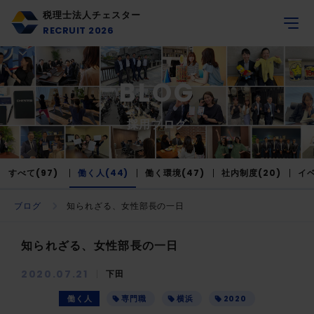
税理士法人チェスター
RECRUIT 2026
BLOG
採用ブログ
すべて(97)
働く人(44)
働く環境(47)
社内制度(20)
イベ
ブログ
知られざる、女性部長の一日
知られざる、女性部長の一日
2020.07.21
下田
働く人
専門職
横浜
2020