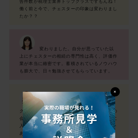
告件数が税理士業界トップクラスですもんね！
働く前と今で、チェスターの印象は変わりまし
たか？？
変わりました。自分が思っていた以
上にチェスターの相続の専門性は高く、評価作
業が本当に緻密です。蓄積されているノウハウ
も膨大で、日々勉強させてもらっています。
×
ミスがないように、何重にもチェッ
クがありますしね！髙橋さんは前職も相続税の
会計事務所だと聞いたのですが、チェスターに
入って、“こんな違いに驚いた”なんてこととか
ありましたか？？