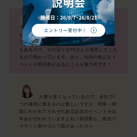
「PS職」「専門職」という分野に分
かれているところに驚きました。お客様によっ
ては、膨大な資料をコピーする必要がある場合
もあるので、その辺りをPSさんが用意してくれ
るので助かっています。あと、社内の色んなイ
ベントや部活動があるところも魅力的です！
人数が多くなっているので、全社で1
つの場所に集まるのは難しいですが、関東・関
西にわかれてそれぞれ創立記念のイベントや忘
年会が行われていますよね！部活動も、有志で
マラソン部やゴルフ部があったり☆