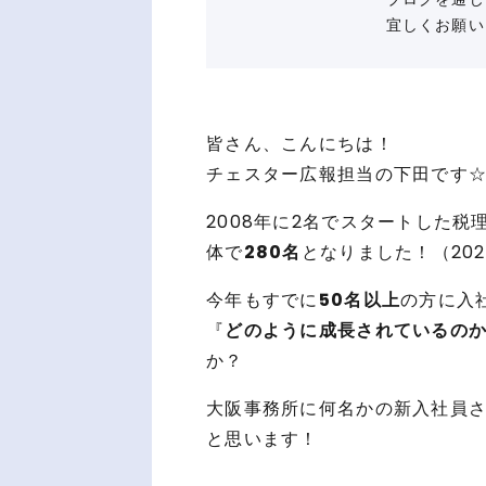
宜しくお願い
皆さん、こんにちは！
チェスター広報担当の下田です
2008年に2名でスタートした
体で
280名
となりました！（202
今年もすでに
50名以上
の方に入
『
どのように成長されているの
か？
大阪事務所に何名かの新入社員
と思います！