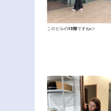
このビルの
13階
ですね👉