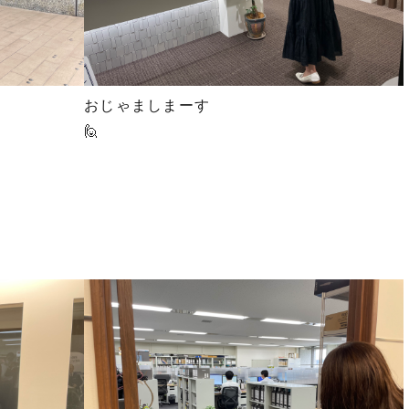
おじゃましまーす
🙋