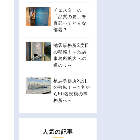
チェスターの
「品質の要」審
査部ってどんな
部署？
池袋事務所2度目
の移転！～池袋
事務所拡大への
道のり～
横浜事務所3度目
の移転！～4名か
ら50名規模の事
務所へ～
人気の記事