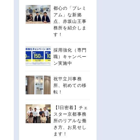
都心の「プレミ
アム」な新拠
点、赤坂山王事
務所を紹介しま
す！
採用強化（専門
職）キャンペー
ン実施中
祝🎊立川事務
所、初めての移
転！
【1日密着】チェ
スター京都事務
所のリアルな働
き方、お見せし
ます！