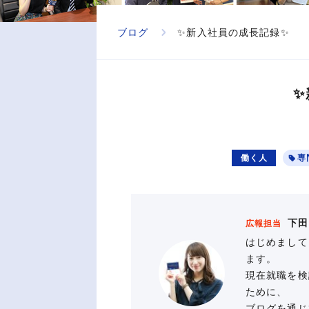
ブログ
✨新入社員の成長記録✨
✨
働く人
専
下田
広報担当
はじめまして
ます。
現在就職を検
ために、
ブログを通じ