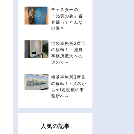
チェスターの
「品質の要」審
査部ってどんな
部署？
池袋事務所2度目
の移転！～池袋
事務所拡大への
道のり～
横浜事務所3度目
の移転！～4名か
ら50名規模の事
務所へ～
人気の記事