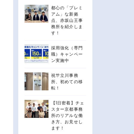
都心の「プレミ
アム」な新拠
点、赤坂山王事
務所を紹介しま
す！
採用強化（専門
職）キャンペー
ン実施中
祝🎊立川事務
所、初めての移
転！
【1日密着】チェ
スター京都事務
所のリアルな働
き方、お見せし
ます！