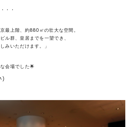
と・・・
京最上階、約880㎡の壮大な空間。
内ビル群、皇居までを一望でき、
楽しみいただけます。」
な会場でした🌟
^)