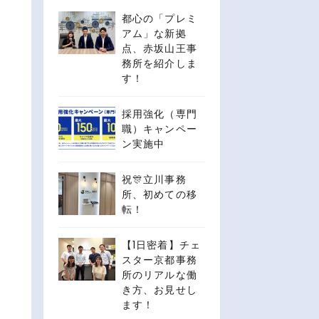
都心の「プレミ
アム」な新拠
点、赤坂山王事
務所を紹介しま
す！
採用強化（専門
職）キャンペー
ン実施中
祝🎊立川事務
所、初めての移
転！
【1日密着】チェ
スター京都事務
所のリアルな働
き方、お見せし
ます！