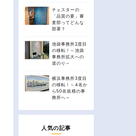
チェスターの
「品質の要」審
査部ってどんな
部署？
池袋事務所2度目
の移転！～池袋
事務所拡大への
道のり～
横浜事務所3度目
の移転！～4名か
ら50名規模の事
務所へ～
人気の記事