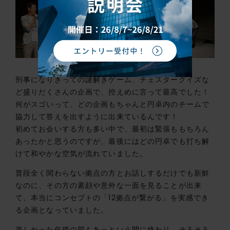
刑事になりきっての謎解きゲーム、チェスタークイズな
ど盛りだくさんの企画で、控えめに言って最高でした！
何がスゴいって、どの企画もちゃんと円卓内のチームで
協力して答えを出すように出来ているんです！
初めてお会いする方も多い中で、最初は緊張ももちろん
あったかと思うのですが、最後にはどの円卓でも打ち解
けて和やかな空気が流れていました。
普段全く関わらない拠点の方とお話しするだけでも新鮮
なのに、その方の素顔や意外な一面を見ることが出来
て、本当にコンセプトの「12拠点が繋がる」を実感でき
る企画となっていました。
楽しかった午後の部もあっという間に終わり、そろそろ