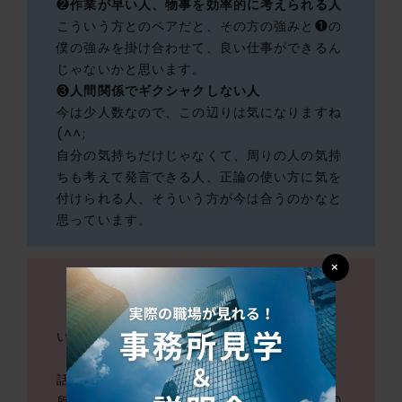
❷
作業が早い人、物事を効率的に考えられる人
こういう方とのペアだと、その方の強みと❶の
僕の強みを掛け合わせて、良い仕事ができるん
じゃないかと思います。
❸
人間関係でギクシャクしない人
今は少人数なので、この辺りは気になりますね
(^^;
自分の気持ちだけじゃなくて、周りの人の気持
ちも考えて発言できる人、正論の使い方に気を
付けられる人、そういう方が今は合うのかなと
思っています。
×
今後、一緒に働くメンバーが増えて
いくことが楽しみですね♪
話は変わりますが、2階のデッキから新宿事務
所が見えると噂で聞きました！本当ですか？😲