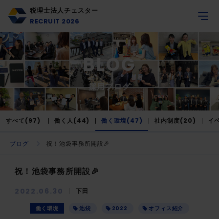
税理士法人チェスター
RECRUIT 2026
BLOG
採用ブログ
すべて(97)
働く人(44)
働く環境(47)
社内制度(20)
イベ
ブログ
祝！池袋事務所開設🎉
祝！池袋事務所開設🎉
2022.06.30
下田
働く環境
池袋
2022
オフィス紹介