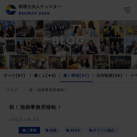
税理士法人チェスター
RECRUIT 2026
BLOG
採用ブログ
すべて(97)
働く人(44)
働く環境(47)
社内制度(20)
イベ
ブログ
祝！池袋事務所移転！
祝！池袋事務所移転！
2023.06.30
働く環境
池袋
2023
オフィス紹介