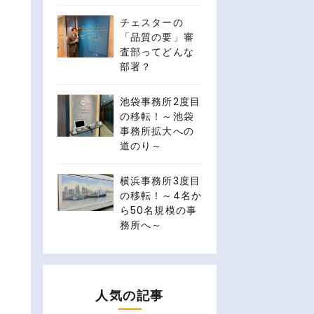
チェスターの
「品質の要」審
査部ってどんな
部署？
池袋事務所2度目
の移転！～池袋
事務所拡大への
道のり～
横浜事務所3度目
の移転！～4名か
ら50名規模の事
務所へ～
人気の記事