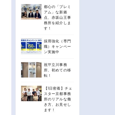
都心の「プレミ
アム」な新拠
点、赤坂山王事
務所を紹介しま
す！
採用強化（専門
職）キャンペー
ン実施中
祝🎊立川事務
所、初めての移
転！
【1日密着】チェ
スター京都事務
所のリアルな働
き方、お見せし
ます！