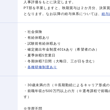
人事評価をもとに決定します。
PT部を卒業しますと、秋期賞与は２か月分、決算
となります。なお以降の給与体系については、
給与
・社会保険
・有給休暇あり
・試験前有給休暇あり
・確定拠出年金制度401kあり（希望者のみ）
・夏季休暇5営業日
・冬期休暇7日間（大晦日、三が日を含む）
・
各種研修制度あり
・30歳未満の方（※長期勤続によるキャリア形成
・前職年収が500万円以上の方（※選考課程で前
す）
※学歴不問