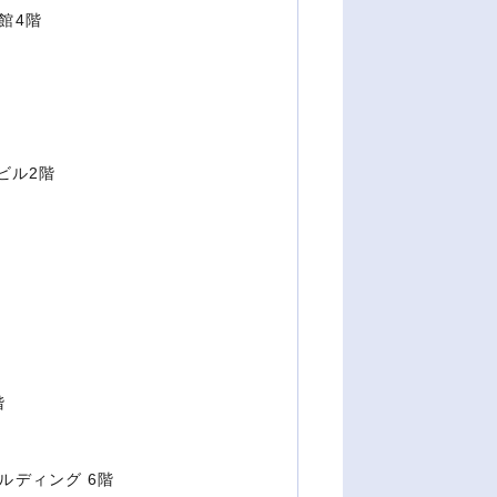
館4階
ビル2階
階
ルディング 6階