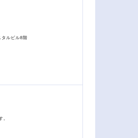
スタルビル8階
。
す。