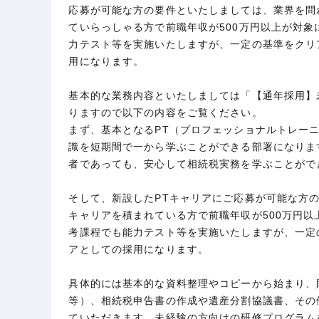
応募が可能な方の要件といたしましては、業界を問
ていらっしゃる方で前職年収が500万円以上が対
力テスト等を実施いたしますが、一定の基準をクリ
用になります。
基本的な業務内容といたしましては「【通年採用】
りますので以下の内容をご覧ください。
まず、基本となるPT（プロフェッショナルトレー
識を短期間で一から学ぶことができる部署になりま
者であっても、安心して相続税実務を学ぶことがで
そして、新設したPTキャリアにご応募が可能な方
キャリアを積まれている方で前職年収が500万円
考課程でも能力テスト等を実施いたしますが、一定
アとしての採用になります。
具体的には基本的な資料整理やコピーから始まり、
等）、相続税申告書の作成や遺産分割協議書、その
ていただきます。未経験の方向けの研修プログラム