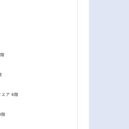
9階
階
エア 6階
8階