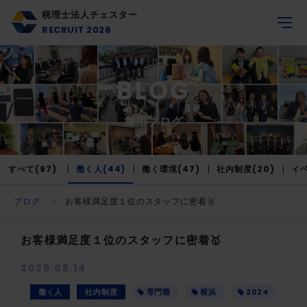
税理士法人チェスター
RECRUIT 2026
BLOG
採用ブログ
すべて(97)
働く人(44)
働く環境(47)
社内制度(20)
イベ
ブログ
お客様満足度１位のスタッフに密着🥇
お客様満足度１位のスタッフに密着🥇
2025.08.14
働く人
社内制度
専門職
横浜
2024