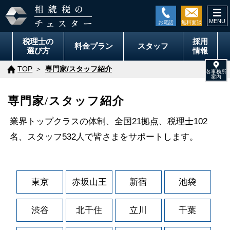
togg
navi
税理士の
採用
料金
プラン
スタッフ
選び方
情報
TOP
専門家/スタッフ紹介
専門家/スタッフ紹介
業界トップクラスの体制、全国21拠点、税理士102
名、スタッフ532人で皆さまをサポートします。
東京
赤坂山王
新宿
池袋
渋谷
北千住
立川
千葉