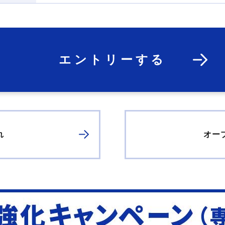
エントリーする
れ
オー