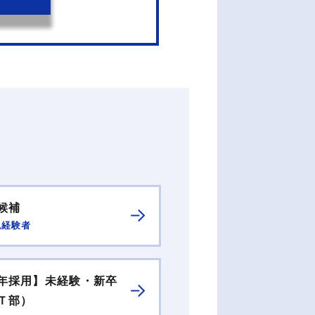
候補
税経験者
年採用】未経験・新卒
Ｔ部）