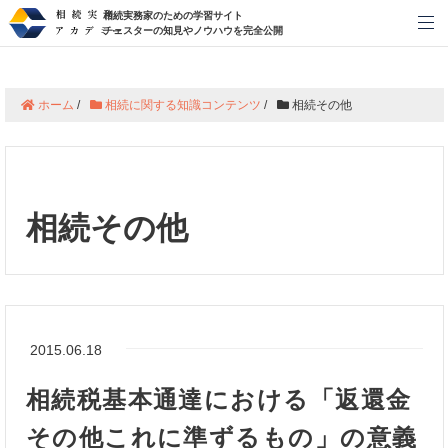
相続実務家のための学習サイト
メ
チェスターの知見やノウハウを完全公開
ホーム
/
相続に関する知識コンテンツ
/
相続その他
相続その他
2015.06.18
相続税基本通達における「返還金
その他これに準ずるもの」の意義