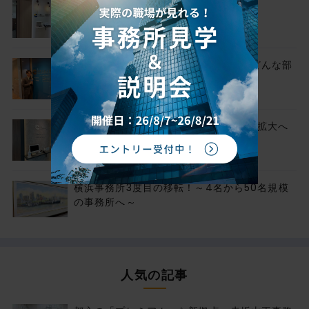
祝🎊立川事務所、初めての移転！
チェスターの「品質の要」審査部ってどんな部
署？
池袋事務所2度目の移転！～池袋事務所拡大へ
の道のり～
横浜事務所3度目の移転！～4名から50名規模
の事務所へ～
人気の記事