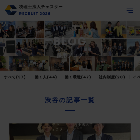
税理士法人チェスター
RECRUIT 2026
BLOG
採用ブログ
すべて(97)
働く人(44)
働く環境(47)
社内制度(20)
イベ
渋谷の記事一覧