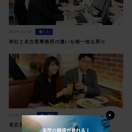
2019.12.12
働く人
本社と名古屋事務所の違いを唯一知る男☆
×
2019.12.04
働く環境
名古屋事務所へ来(き)てみやぁ～♪