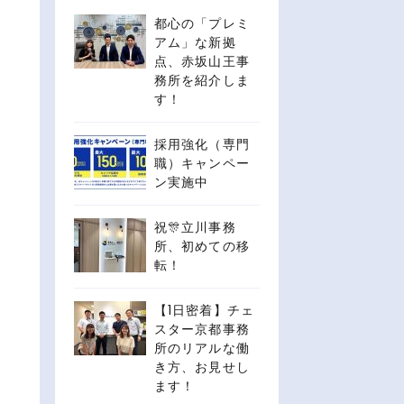
都心の「プレミ
アム」な新拠
点、赤坂山王事
務所を紹介しま
す！
採用強化（専門
職）キャンペー
ン実施中
祝🎊立川事務
所、初めての移
転！
【1日密着】チェ
スター京都事務
所のリアルな働
き方、お見せし
ます！