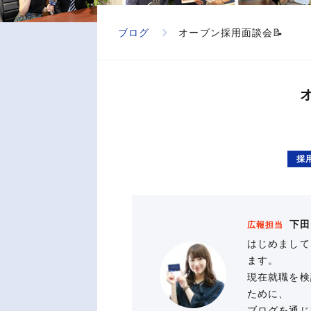
ブログ
オープン採用面談会📝
採
下田
広報担当
はじめまして
ます。
現在就職を検
ために、
ブログを通じ