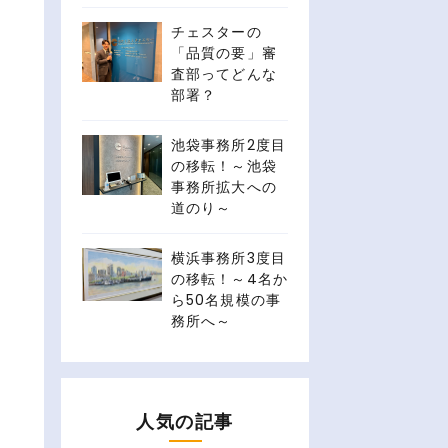
チェスターの
「品質の要」審
査部ってどんな
部署？
池袋事務所2度目
の移転！～池袋
事務所拡大への
道のり～
横浜事務所3度目
の移転！～4名か
ら50名規模の事
務所へ～
人気の記事