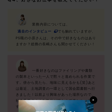
業務内容については、
過去のインタビュー
でも触れていますが、
PS職の小原さんは、その中で好きなものはあり
ますか？総務の長嶋さんも聞かせてください！
一番好きなのはファイリングや書類
の製本といった一人で黙々と進められる作業で
す。傍から見たら、地味に見えるかも(笑)あと
は最近、土地調査の一環として国会図書館へ行
きました！以前より興味があった場所なので、
×
社会見学のような気分が味わえて楽しかったで
す♪