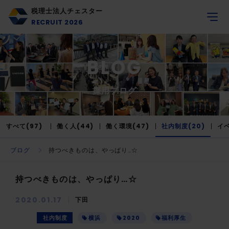
税理士法人チェスター
RECRUIT 2026
BLOG
採用ブログ
すべて(97)
働く人(44)
働く環境(47)
社内制度(20)
イベ
ブログ
持つべきものは、やっぱり…☆
持つべきものは、やっぱり…☆
2020.01.17
下田
社内制度
横浜
2020
福利厚生