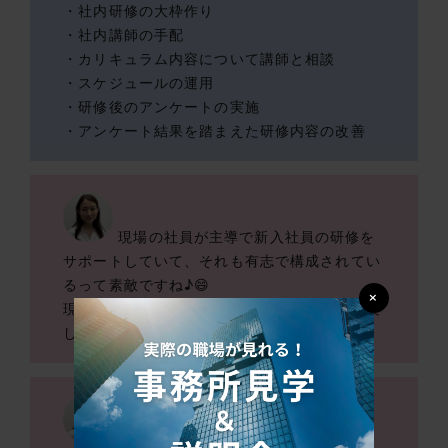
・社内研修の大枠作り
・社内講師の手配
・カリキュラム内容について講師と相談
・スケジュールの運用
・研修後のアンケートの実施
・アンケート結果を踏まえた研修内容の改善
現場の社員が主導で新入社員の研修を
サポートしていて、それも有志で構成されてい
るって素敵ですね♪😄
×
現場の声が入った研修になることで、より充実
した内容になりそうです！
では、「新入社員向け」の研修って、