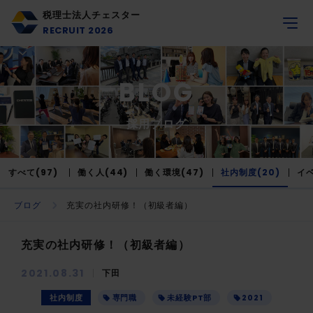
税理士法人チェスター
RECRUIT 2026
BLOG
採用ブログ
すべて(97)
働く人(44)
働く環境(47)
社内制度(20)
イベ
ブログ
充実の社内研修！（初級者編）
充実の社内研修！（初級者編）
2021.08.31
下田
社内制度
専門職
未経験PT部
2021