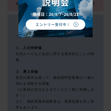
具体的にはどんなものがあるのでしょうか？🤔
新入社員向けは、大きく分類すると３
つの項目で構成されていますね！
１．入社時研修
社内ルールなど会社に関する基本的なことの研
修。
２．導入研修
架空の案件を使って、相続税申告業務の一連の
流れを体験する研修。
（お客様の担当をさせていただく前に実施しま
す！）
また、相続実務未経験者は、基礎知識を学ぶ座
学もあります。