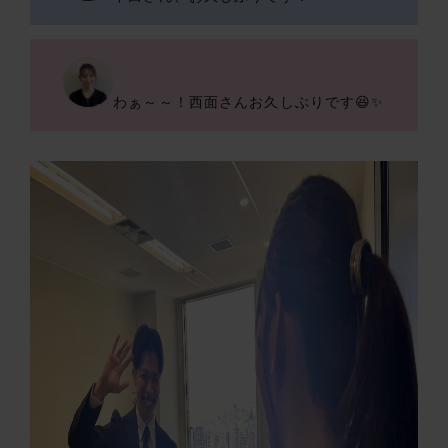
わぁ～～！西面さんお久しぶりです😆✨