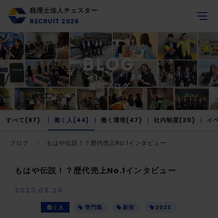
税理士法人チェスター
RECRUIT 2026
BLOG
採用ブログ
すべて(97)
働く人(44)
働く環境(47)
社内制度(20)
イベ
ブログ
もはや伝説！？歴代売上No.1インタビュー
もはや伝説！？歴代売上No.1インタビュー
2023.08.24
働く人
専門職
新宿
2023