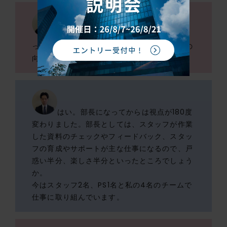
そんな西面さんも、今期から部長にな
ったとお聞きしました！部長になって仕事への
向き合い方は変わりましたか？
はい。部長になってからは視点が180度
変わりました。部長としては、スタッフが作業
した資料のチェックやフィードバック、スタッ
フの育成やサポートが主な仕事になるので、戸
惑い半分、楽しさ半分といったところでしょう
か。
今はスタッフ2名、PS1名と私の4名のチームで
仕事に取り組んでいます。