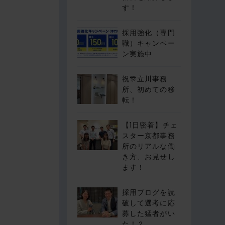
す！
採用強化（専門
職）キャンペー
ン実施中
祝🎊立川事務
所、初めての移
転！
【1日密着】チェ
スター京都事務
所のリアルな働
き方、お見せし
ます！
採用ブログを読
破して選考に応
募した猛者がい
た！？