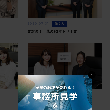
働く人
2020.07.31
🌸対談！！花の92年トリオ🌸
×
社内制度
2020.03.04
PS職から専門職へ！