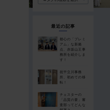
最近の記事
都心の「プレミ
アム」な新拠
点、赤坂山王事
務所を紹介しま
す！
祝🎊立川事務
所、初めての移
転！
チェスターの
「品質の要」審
査部ってどんな