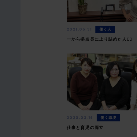
働く人
2021.05.31
一から拠点長に上り詰めた人👆🏻
働く環境
2020.03.16
仕事と育児の両立