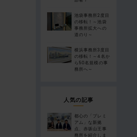
部署？
池袋事務所2度目
の移転！～池袋
事務所拡大への
道のり～
横浜事務所3度目
の移転！～4名か
ら50名規模の事
務所へ～
人気の記事
都心の「プレミ
アム」な新拠
点、赤坂山王事
務所を紹介しま