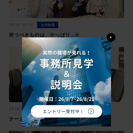
2020.01.17
社内制度
持つべきものは、やっぱり…☆
×
2019.12.16
社内制度
イベント
チーム福利厚生dayとは…♪