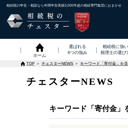
相続税の申告・相談なら年間申告実績3,000件超の
相続専門集団におまかせ
年間相続税
申告件数
3076
※
件
業界トップ
クラス
選ばれる
相続税に強
6つの強み
税理士
の
選び
ホーム
TOP
チェスターNEWS
キーワード「寄付金」を
チェスターNEWS
キーワード「寄付金」