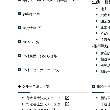
専門性の高い相続の申告業務について
生前・相
地主
お客様の声
資産1
開業
企業
採用情報
M&
遺言
NEWS一覧
相続手続
財産
取材履歴・お知らせ等
相続
税務
取材・セミナーのご依頼
相続
◆ グループ法人一覧
相続実
行政書士法人
チェスター
相続
司法書士法人
チェスター
【税