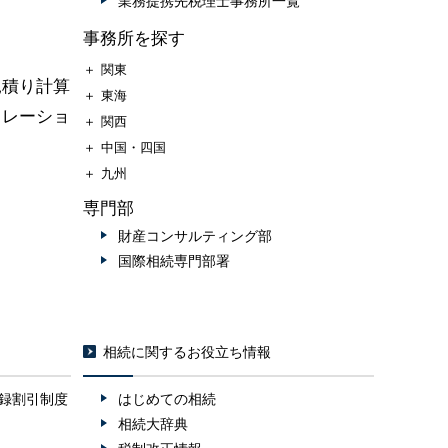
業務提携先税理士事務所一覧
事務所を探す
＋
関東
見積り計算
＋
東海
ュレーショ
＋
関西
＋
中国・四国
＋
九州
専門部
財産コンサルティング部
国際相続専門部署
相続に関するお役立ち情報
録割引制度
はじめての相続
相続大辞典