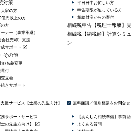
続対策
平日日中お忙しい方
申告期限が迫っている方
・大家の方
相続財産からの寄付
0億円以上の方
相続税申告【税理士報酬】
医の方
オーナー（事業承継）
相続税【納税額】計算シミ
A（会社売却）支援
ン
作成
サポート
・その他
調査/名義変更
税還付
調査立会
手続きサポート
務支援サービス【士業の先生向け】
無料面談／個別相談＆お問合せ
実務サポートサービス
【あんしん相続準備】事前登
理士の先生方向け】
よくある質問