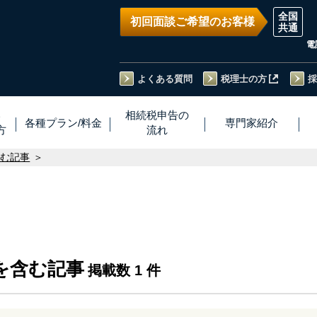
初回面談ご希望のお客様
電
よくある質問
税理士の方
採
い
相続税
申告
の
各種プラン
/
料金
専門家
紹介
方
流れ
含む記事
を含む記事
掲載数 1 件