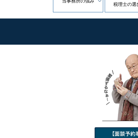
当事務所の
強み
税理士の
選