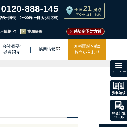
0120-888-145
21
全国
拠点
アクセスはこちら
話受付時間：9〜20時(土日祝も対応可)
感染症予防方針
用情報
業務提携
会社概要/
無料面談/相談
採用情
報
拠点紹介
お問い合わせ
toggl
navig
資料請求
料金計算
ツール