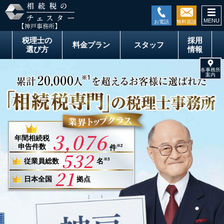
togg
【神戸事務所】
税理士の
採用
料金
プラン
スタッフ
選び方
情報
3,076
年間
相続税
申告件数
件
※2
532
従業員総数
名
※3
21
日本全国
拠点