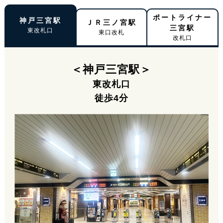
ポートライナー
神戸三宮駅
ＪＲ三ノ宮駅
三宮駅
東改札口
東口改札
改札口
＜神戸三宮駅＞
東改札口
徒歩4分