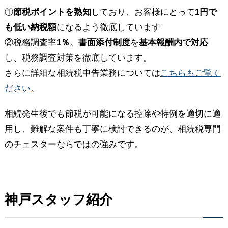
①
節税ポイントを熟知
しており、お客様にとって
1円で
も低い納税額
になるよう徹底しています
②税務調査率
1％
。
書面添付制度
を
基本報酬内で対応
し、税務調査対策を徹底しています。
さらに詳細な相続税申告業務については
こちらもご覧く
ださい
。
相続発生後でも節税が可能になる控除や特例を適切に適
用し、難解な案件も丁寧に検討できるのが、相続税専門
のチェスターならではの強みです。
神戸スタッフ紹介