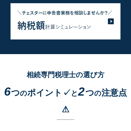
相続専門税理士の選び方
6
2
つ
ポイント✓
つ
注意点
の
と
の
⚠