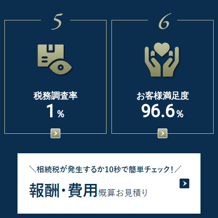
5
6
税務調査率
お客様満足度
1
96.6
％
％