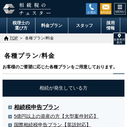
togg
navi
税理士の
採用
料金
プラン
スタッフ
選び方
情報
TOP
各種プラン/料金
各種プラン/料金
お客様のご要望に応じた各種プランをご用意しております。
相続が発生している方
相続税申告プラン
5億円以上の資産の方【大型案件対応】
国際相続税申告プラン【英語対応】