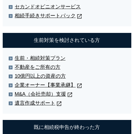
セカンドオピニオンサービス
相続手続き
サポートパック
生前対策を
検討されている方
生前・相続対策プラン
不動産をご所有の方
10億円以上の資産の方
企業オーナー
【事業承継】
M&A（会社売却）
支援
遺言作成
サポート
既に相続税申告が
終わった方