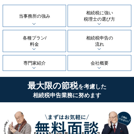
相続税に強い
当事務所の
強み
税理士の
選び方
各種プラン/
相続税申告の
料金
流れ
専門家紹介
会社概要
最大限の節税
を考慮した
相続税申告業務に努めます