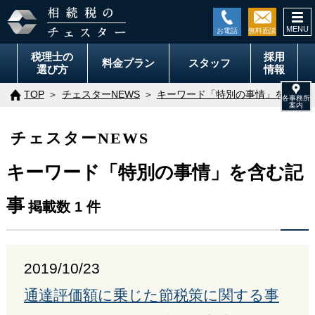
togg
navi
税理士の
採用
料金
プラン
スタッフ
選び方
情報
TOP
チェスターNEWS
キーワード「特別の事情」を含む記
チェスターNEWS
キーワード「特別の事情」を含む記
事
掲載数 1 件
2019/10/23
通達評価額に乗じた節税策に関する事