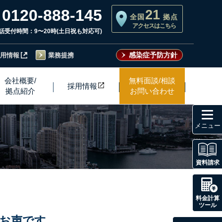
0120-888-145
21
全国
拠点
アクセスはこちら
話受付時間：9〜20時(土日祝も対応可)
感染症予防方針
用情報
業務提携
会社概要/
無料面談/相談
採用情
報
拠点紹介
お問い合わせ
toggl
navig
資料請求
料金計算
ツール
お声です