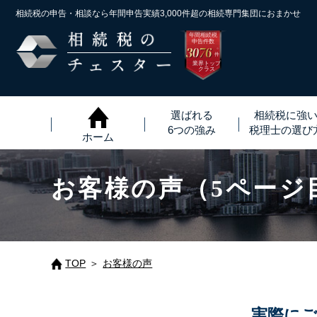
相続税の申告・相談なら年間申告実績3,000件超の
相続専門集団におまかせ
年間相続税
申告件数
3076
※
件
業界トップ
クラス
選ばれる
相続税に強
6つの強み
税理士
の
選び
ホーム
お客様の声（5ページ
TOP
お客様の声
実際に