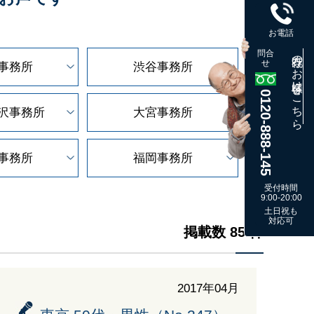
お電話
問合
既存のお客様はこちら
せ
事務所
渋谷事務所
0120-888-145
沢
事務所
大宮事務所
事務所
福岡事務所
受付時間
9:00-20:00
土日祝も
対応可
掲載数 85 件
2017年04月