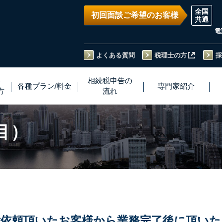
初回面談ご希望のお客様
電
よくある質問
税理士の方
採
い
相続税
申告
の
各種プラン
/
料金
専門家
紹介
方
流れ
目）
ご依頼頂いた
お客様から業務完了後に頂いた