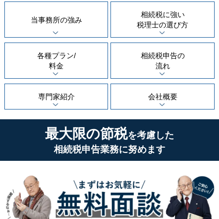
相続税に強い
当事務所の
強み
税理士の
選び方
各種プラン/
相続税申告の
料金
流れ
専門家紹介
会社概要
最大限の節税
を考慮した
相続税申告業務に努めます