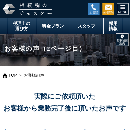
togg
navi
税理士の
採用
料金
プラン
スタッフ
選び方
情報
お客様の声（2ページ目）
TOP
お客様の声
実際にご依頼頂いた
お客様から業務完了後に頂いたお声です